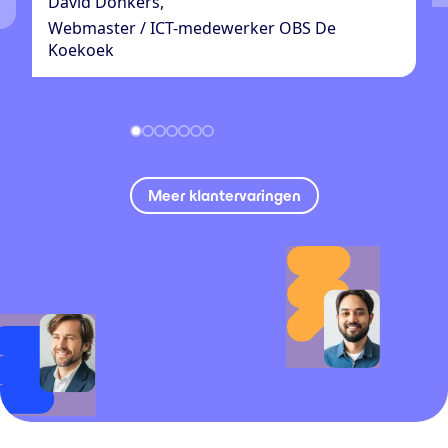
David Donkers,
Webmaster / ICT-medewerker OBS De
Koekoek
Meer klantervaringen