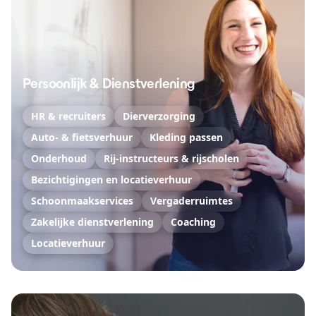
Persoonlijk & Dienstverlening
HR & recruiters
Dierverzorging
Auto- & fietsverhuur
Kleding passen
Onderhoud
Rij-instructeurs & rijscholen
Bezichtigingen en locatieverhuur
Schoonmaakservices
Vergaderruimtes
Zakelijke dienstverlening
Coaching
Locatieverhuur