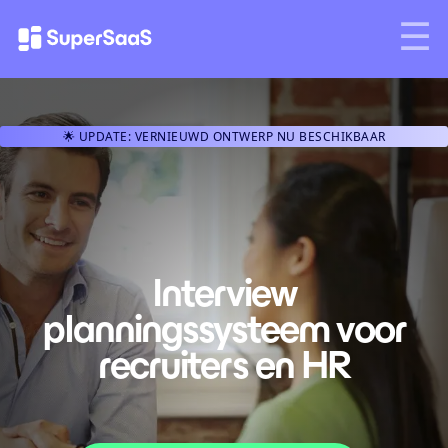
🌟 UPDATE: VERNIEUWD ONTWERP NU BESCHIKBAAR
Interview
planningssysteem voor
recruiters en HR