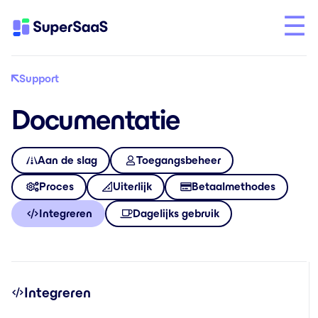
Support
Documentatie
Aan de slag
Toegangsbeheer
Proces
Uiterlijk
Betaalmethodes
Integreren
Dagelijks gebruik
Integreren