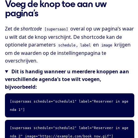
Voeg de knop toe aan uw
pagina’s
Zet de
shortcode
overal op uw pagina’s waar
[supersaas]
u wilt dat de knop verschijnt. De shortcode kan de
optionele parameters
,
en
krijgen
schedule
label
image
om de waarden op de instellingenpagina te
overschrijven.
Dit is handig wanneer u meerdere knoppen aan
verschillende agenda’s toe wilt voegen,
bijvoorbeeld:
[supersaas schedule="schedule1" label="Reserveer in age
nda 1"]
[supersaas schedule="schedule2" label="Reserveer in age
nda 2" image="https://example.com/book_now.gif"]