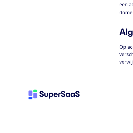
een a
domei
Alg
Op ac
versch
verwij