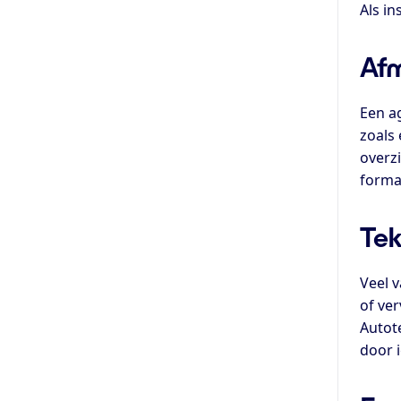
Als i
Afm
Een a
zoals 
overz
forma
Tek
Veel 
of ve
Autot
door i