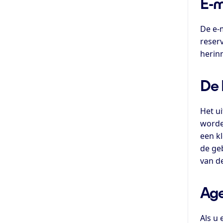
E-m
De e-
reser
herinn
De 
Het u
worde
een k
de ge
van de
Ag
Als u