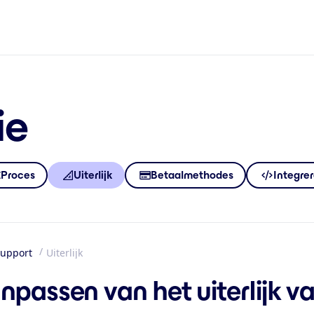
ie
Proces
Uiterlijk
Betaalmethodes
Integre
upport
Uiterlijk
me
npassen van het uiterlijk 