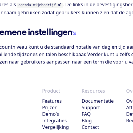
dres als
. De links in de bevestigingsb
agenda.mijnbedrijf.nl
nnaam gebruiken zodat gebruikers kunnen zien dat de agen
emene instellingen
countniveau kunt u de standaard notatie van dag en tijd aan
illende tijdzones en talen beschikbaar. Verder kunt u zelf
zen naar gebruikers aanpassen naar een term die voor u van
Product
Resources
Ov
Features
Documentatie
Ov
Prijzen
Support
Aff
Demo’s
FAQ
De
Integraties
Blog
Re
Vergelijking
Contact