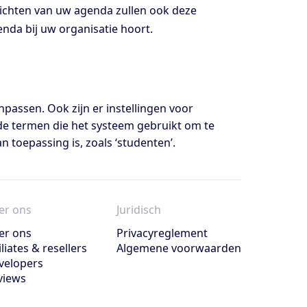
erichten van uw agenda zullen ook deze
da bij uw organisatie hoort.
passen. Ook zijn er instellingen voor
s de termen die het systeem gebruikt om te
 toepassing is, zoals ‘studenten’.
er ons
Juridisch
er ons
Privacyreglement
iliates & resellers
Algemene voorwaarden
velopers
views