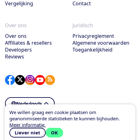
Vergelijking
Contact
Over ons
Juridisch
Over ons
Privacyreglement
Affiliates & resellers
Algemene voorwaarden
Developers
Toegankelijkheid
Reviews
Nederlands
We willen graag een cookie plaatsen om
geanonimiseerde statistieken te kunnen bijhouden.
© SuperSaaS 2007–2026
Meer informatie.
Liever niet
OK