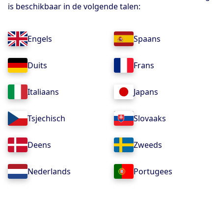
is beschikbaar in de volgende talen:
Engels
Spaans
Duits
Frans
Italiaans
Japans
Tsjechisch
Slovaaks
Deens
Zweeds
Nederlands
Portugees