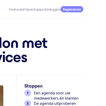
Features
Prijzen
Support
Inloggen
Registreren
lon met
ices
Stappen
Een agenda voor uw
medewerkers én klanten
De agenda uitproberen