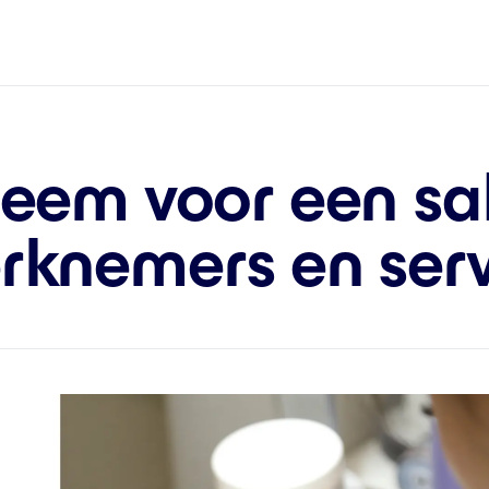
teem voor een sa
rknemers en serv