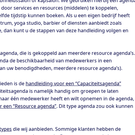
oonheidssalon of kapsalon. We gebruiken hierbij een agend
 door services en resources (middelen) te koppelen,
de tijdstip kunnen boeken. Als u een eigen bedrijf heeft
trum, yoga studio, barbier of diensten aanbiedt zoals
e, dan kunt u de stappen van deze handleiding volgen en
 agenda, die is gekoppeld aan meerdere resource agenda’s.
genda de beschikbaarheid van medewerkers in een
 van uw benodigdheden, meerdere resource agenda’s).
ieden is de
handleiding voor een “Capaciteitsagenda”
teitsagenda is namelijk handig om groepen te laten
 maar één medewerker heeft en wilt opnemen in de agenda,
r een “Resource agenda”
. Dit type agenda zou ook kunnen
types
die wij aanbieden. Sommige klanten hebben de