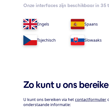
Onze interfaces zijn beschikbaar in 35 
Engels
Spaans
Tsjechisch
Slowaaks
Zo kunt u ons bereik
U kunt ons bereiken via het
contactformulier
o
onderstaande informatie: