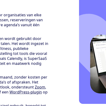
r organisaties van elke
ssen, reserveringen van
e agenda’s vanuit één
en wordt gebruikt door
talen. Het wordt ingezet in
itness, publieke
elling tot tools die vooral
als Calendly, is SuperSaaS
iteit en maatwerk nodig
r maand, zonder kosten per
da’s of afspraken. Het
tlook, ondersteunt
Zoom
,
of een
WordPress-plugin
op
ieel gebruik, beperkt tot