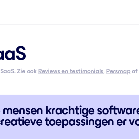
aaS
SaaS. Zie ook
Reviews en testimonials
,
Persmap
o
 je mensen krachtige softwar
reatieve toepassingen er v