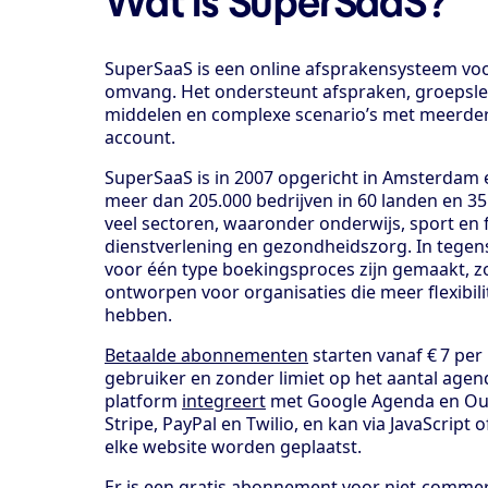
Wat is SuperSaaS?
SuperSaaS is een online afsprakensysteem voo
omvang. Het ondersteunt afspraken, groepsle
middelen en complexe scenario’s met meerder
account.
SuperSaaS is in 2007 opgericht in Amsterdam 
meer dan 205.000 bedrijven in 60 landen en 35 
veel sectoren, waaronder onderwijs, sport en f
dienstverlening en gezondheidszorg. In tegenst
voor één type boekingsproces zijn gemaakt, zo
ontworpen voor organisaties die meer flexibil
hebben.
Betaalde abonnementen
starten vanaf € 7 pe
gebruiker en zonder limiet op het aantal agen
platform
integreert
met Google Agenda en Ou
Stripe, PayPal en Twilio, en kan via JavaScript 
elke website worden geplaatst.
Er is een gratis abonnement voor niet-commerc