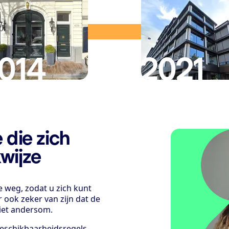
014
2021
 die zich
wijze
 weg, zodat u zich kunt
r ook zeker van zijn dat de
iet andersom.
eschikbaarheidsregels,