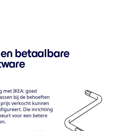
en betaalbare
tware
ag met IKEA: goed
ssen bij de behoeften
 prijs verkocht kunnen
igureert. Die inrichting
beurt voor een betere
en.