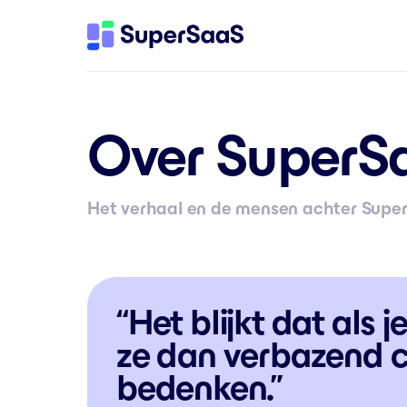
Over SuperS
Het verhaal en de mensen achter Super
“Het blijkt dat als
ze dan verbazend c
bedenken.”