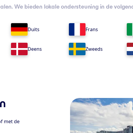
talen. We bieden lokale ondersteuning in de volgen
Duits
Frans
Deens
Zweeds
en
f met de