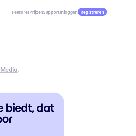
Features
Prijzen
Support
Inloggen
Registreren
f
Media
.
e biedt, dat
oor