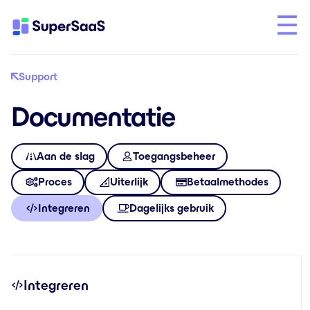
Support
Documentatie
Aan de slag
Toegangsbeheer
Proces
Uiterlijk
Betaalmethodes
Integreren
Dagelijks gebruik
Integreren