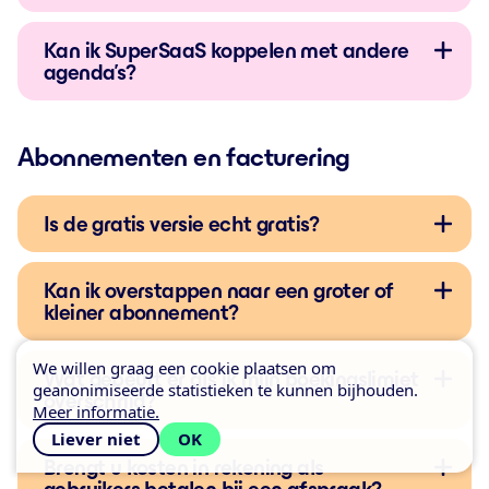
Kan ik SuperSaaS koppelen met andere
agenda’s?
Abonnementen en facturering
Is de gratis versie echt gratis?
Kan ik overstappen naar een groter of
kleiner abonnement?
We willen graag een cookie plaatsen om
Wat gebeurt er als ik mijn boekingslimiet
geanonimiseerde statistieken te kunnen bijhouden.
overschrijd?
Meer informatie.
Liever niet
OK
Brengt u kosten in rekening als
gebruikers betalen bij een afspraak?