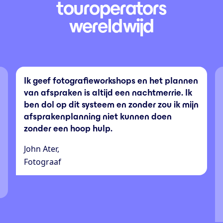
touroperators
wereldwijd
en
Binnen 5 minuten hadden we een
k
reserveringssysteem online! Binnen een uur
jn
hadden we het ingericht en werkend. Dit
platform moet je zeker eens bekijken als je
behoefte hebt aan het eenvoudig snel en
aanpasbaar online krijgen van een
reserveringssysteem. Voor de prijs van nog
geen kop koffie per week ben je klaar!
David Donkers,
Webmaster / ICT-medewerker OBS De
Koekoek