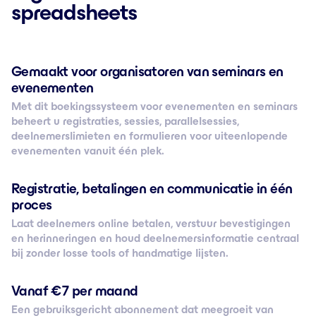
spreadsheets
Gemaakt voor organisatoren van seminars en
evenementen
Met dit boekingssysteem voor evenementen en seminars
beheert u registraties, sessies, parallelsessies,
deelnemerslimieten en formulieren voor uiteenlopende
evenementen vanuit één plek.
Registratie, betalingen en communicatie in één
proces
Laat deelnemers online betalen, verstuur bevestigingen
en herinneringen en houd deelnemersinformatie centraal
bij zonder losse tools of handmatige lijsten.
Vanaf € 7 per maand
Een gebruiksgericht abonnement dat meegroeit van