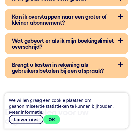
Kan ik overstappen naar een groter of
kleiner abonnement?
Wat gebeurt er als ik mijn boekingslimiet
overschrijd?
Brengt u kosten in rekening als
gebruikers betalen bij een afspraak?
We willen graag een cookie plaatsen om
geanonimiseerde statistieken te kunnen bijhouden.
De voordelen voor uw
Meer informatie.
organisatie
Liever niet
OK