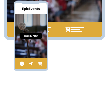
EpicEvents
BOEK NU!