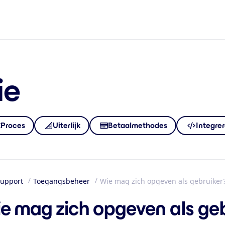
ie
Proces
Uiterlijk
Betaalmethodes
Integre
upport
Toegangsbeheer
Wie mag zich opgeven als gebruiker
me
e mag zich opgeven als geb