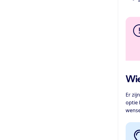
Wie
Er zi
optie 
wense