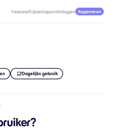
Features
Prijzen
Support
Inloggen
Registreren
ren
Dagelijks gebruik
?
ruiker?