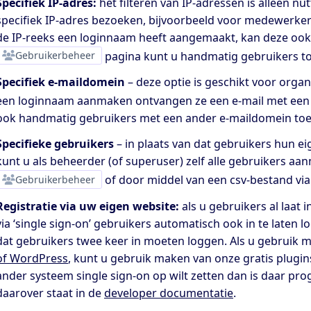
Specifiek IP-adres:
het filteren van IP-adressen is alleen nu
specifiek IP-adres bezoeken, bijvoorbeeld voor medewerker
de IP-reeks een loginnaam heeft aangemaakt, kan deze ook
Gebruikerbeheer
pagina kunt u handmatig gebruikers to
Specifiek e-maildomein
– deze optie is geschikt voor orga
een loginnaam aanmaken ontvangen ze een e-mail met een ve
ook handmatig gebruikers met een ander e-maildomein to
Specifieke gebruikers
– in plaats van dat gebruikers hun
kunt u als beheerder (of superuser) zelf alle gebruikers aa
Gebruikerbeheer
of door middel van een csv-bestand vi
Registratie via uw eigen website:
als u gebruikers al laat
via ‘single sign-on’ gebruikers automatisch ook in te late
dat gebruikers twee keer in moeten loggen. Als u gebruik 
of WordPress
, kunt u gebruik maken van onze gratis plugins
ander systeem single sign-on op wilt zetten dan is daar p
daarover staat in de
developer documentatie
.