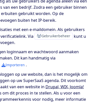
ttig als uw gebruikers de agenda alleen via een
s van een bedrijf. Zodra een gebruiker binnen
 erbuiten gebruikt worden. Op de
evoegen buiten het IP-bereik.
nisaties met een e-maildomein. Als gebruikers
rificatielink. Via
Gebruikerbeheer
kunt u
evoegen.
 eigen loginnaam en wachtwoord aanmaken
nmaken. Dit kan handmatig via
a
.
Importeren
 inloggen op uw website, dan is het mogelijk om
n loggen op uw SuperSaaS agenda. Dit voorkomt
maakt van een website in
Drupal, WIX, Joomla!
 om dit proces in te stellen. Als u voor een
rogrammeerkennis voor nodig, meer informatie