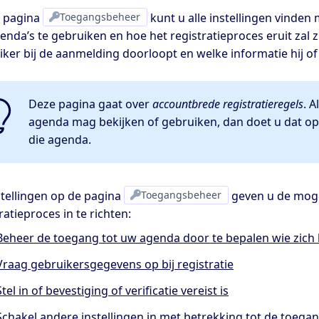
 pagina
Toegangsbeheer
kunt u alle instellingen vinden
enda’s te gebruiken en hoe het registratieproces eruit zal
ker bij de aanmelding doorloopt en welke informatie hij of 
Deze pagina gaat over
accountbrede registratieregels
. A
agenda mag bekijken of gebruiken, dan doet u dat op
die agenda.
stellingen op de pagina
Toegangsbeheer
geven u de mogel
ratieproces in te richten:
Beheer de toegang tot uw agenda door te bepalen wie zich 
Vraag gebruikersgegevens op bij registratie
Stel in of bevestiging of verificatie vereist is
Schakel andere instellingen in met betrekking tot de toeg