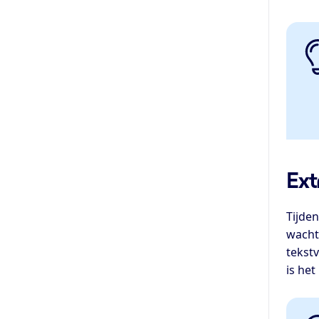
Ext
Tijde
wacht
tekst
is he