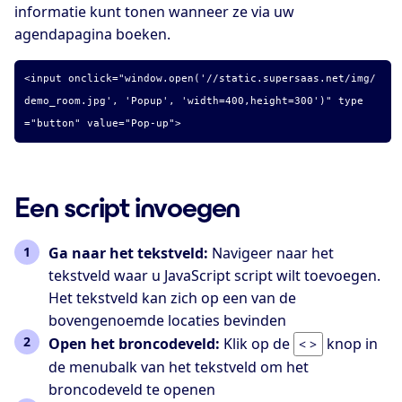
informatie kunt tonen wanneer ze via uw
agendapagina boeken.
<input onclick="window.open('//static.supersaas.net/img/
demo_room.jpg', 'Popup', 'width=400,height=300')" type
="button" value="Pop-up">
Een script invoegen
Ga naar het tekstveld:
Navigeer naar het
tekstveld waar u JavaScript script wilt toevoegen.
Het tekstveld kan zich op een van de
bovengenoemde locaties bevinden
Open het broncodeveld:
Klik op de
knop in
< >
de menubalk van het tekstveld om het
broncodeveld te openen