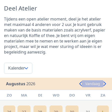
Deel Atelier
Tijdens een open atelier moment, deel je het atelier
met maximaal 4 anderen voor 2 uur. Je kunt gebruik
maken van de basis materialen zoals acrylverf, papier
en natuurlijk Koffie of thee. Je bent vrij om eigen
materialen mee te nemen en te werken aan je eigen
project, maar wil je wat meer sturing of ideeën is er
begeleiding aanwezig.
Kalender
Augustus
2026
Vandaag
ZO
MA
DI
WO
DO
VR
ZA
26
27
28
29
30
31
1