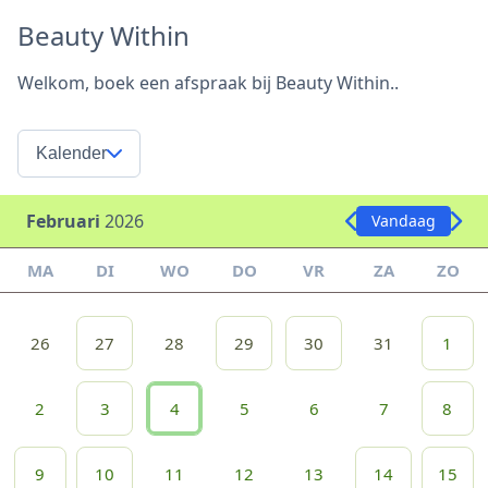
Beauty Within
Welkom, boek een afspraak bij Beauty Within..
Kalender
Februari
2026
Vandaag
MA
DI
WO
DO
VR
ZA
ZO
26
27
28
29
30
31
1
2
3
4
5
6
7
8
9
10
11
12
13
14
15