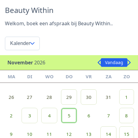
Beauty Within
Welkom, boek een afspraak bij Beauty Within..
Kalender
November
2026
Vandaag
MA
DI
WO
DO
VR
ZA
ZO
26
27
28
29
30
31
1
2
3
4
5
6
7
8
9
10
11
12
13
14
15