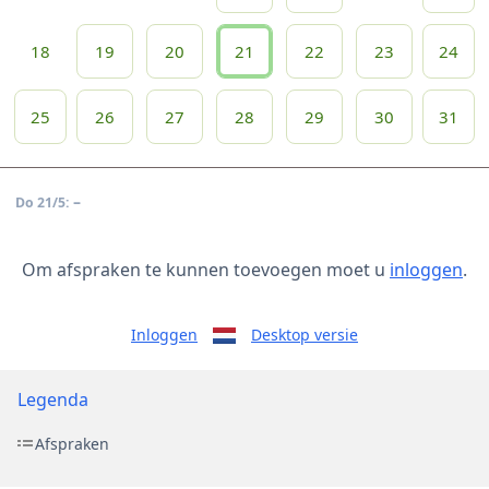
18
19
20
21
22
23
24
25
26
27
28
29
30
31
–
Do 21/5:
Om afspraken te kunnen toevoegen moet u
inloggen
.
Inloggen
Desktop versie
Legenda
Afspraken