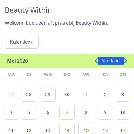
Beauty Within
Welkom, boek een afspraak bij Beauty Within..
Kalender
Mei
2026
Vandaag
MA
DI
WO
DO
VR
ZA
ZO
27
28
29
30
1
2
3
4
5
6
7
8
9
10
11
12
13
14
15
16
17