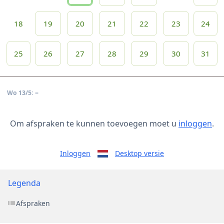
18
19
20
21
22
23
24
25
26
27
28
29
30
31
–
Wo 13/5:
Om afspraken te kunnen toevoegen moet u
inloggen
.
Inloggen
Desktop versie
Legenda
Afspraken