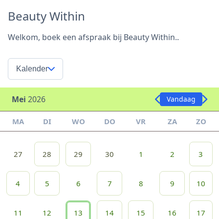
Beauty Within
Welkom, boek een afspraak bij Beauty Within..
Kalender
Mei
2026
Vandaag
MA
DI
WO
DO
VR
ZA
ZO
27
28
29
30
1
2
3
4
5
6
7
8
9
10
11
12
13
14
15
16
17