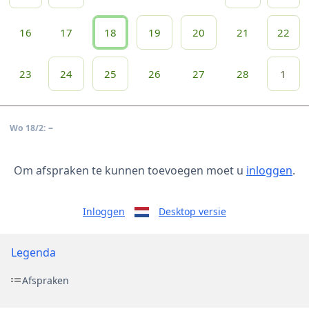
16
17
18
19
20
21
22
23
24
25
26
27
28
1
–
Wo 18/2:
Om afspraken te kunnen toevoegen moet u
inloggen
.
Inloggen
Desktop versie
Legenda
Afspraken