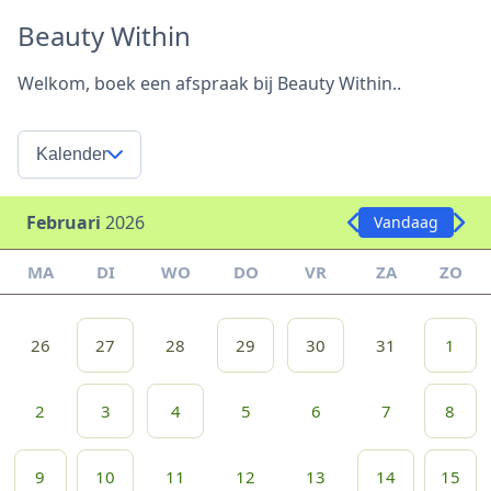
Beauty Within
Welkom, boek een afspraak bij Beauty Within..
Kalender
Februari
2026
Vandaag
MA
DI
WO
DO
VR
ZA
ZO
26
27
28
29
30
31
1
2
3
4
5
6
7
8
9
10
11
12
13
14
15