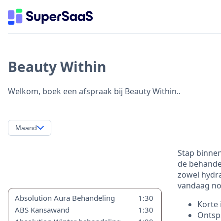
Beauty Within
Welkom, boek een afspraak bij Beauty Within..
Maand
Stap binnen
de behandel
zowel hydra
vandaag nog
Absolution Aura Behandeling
1:30
Korte 
ABS Kansawand
1:30
Ontsp