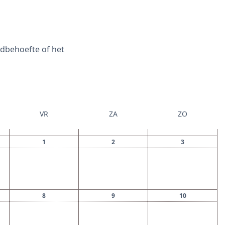
dbehoefte of het
VR
ZA
ZO
1
2
3
8
9
10