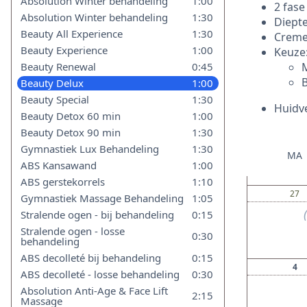
Absolution Winter behandeling
1:00
2 fase
Absolution Winter behandeling
1:30
Diepte
Beauty All Experience
1:30
Creme
Beauty Experience
1:00
Keuze
Beauty Renewal
0:45
M
Beauty Delux
1:00
Beauty Special
1:30
Huidv
Beauty Detox 60 min
1:00
Beauty Detox 90 min
1:30
Gymnastiek Lux Behandeling
1:30
MA
ABS Kansawand
1:00
ABS gerstekorrels
1:10
27
Gymnastiek Massage Behandeling
1:05
Stralende ogen ‑ bij behandeling
0:15
Stralende ogen ‑ losse
0:30
behandeling
ABS decolleté bij behandeling
0:15
4
ABS decolleté ‑ losse behandeling
0:30
Absolution Anti‑Age & Face Lift
2:15
Massage