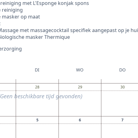
 reiniging met L'Esponge konjak spons
 reiniging
 masker op maat
:
assage met massagecocktail specifiek aangepast op je hui
Biologische masker Thermique
erzorging
DI
WO
DO
28
29
30
(Geen beschikbare tijd gevonden)
5
6
7