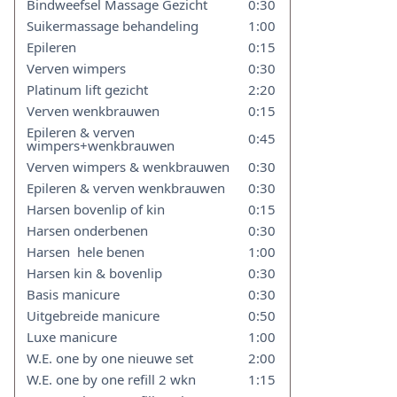
Bindweefsel Massage Gezicht
0:30
Suikermassage behandeling
1:00
Epileren
0:15
Verven wimpers
0:30
Platinum lift gezicht
2:20
Verven wenkbrauwen
0:15
Epileren & verven
0:45
wimpers+wenkbrauwen
Verven wimpers & wenkbrauwen
0:30
Epileren & verven wenkbrauwen
0:30
Harsen bovenlip of kin
0:15
Harsen onderbenen
0:30
Harsen hele benen
1:00
Harsen kin & bovenlip
0:30
Basis manicure
0:30
Uitgebreide manicure
0:50
Luxe manicure
1:00
W.E. one by one nieuwe set
2:00
W.E. one by one refill 2 wkn
1:15