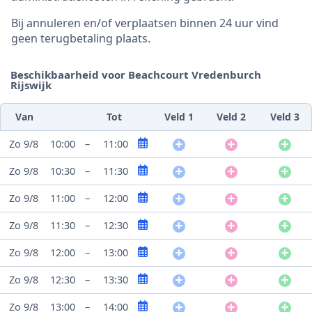
Bij annuleren en/of verplaatsen binnen 24 uur vind
geen terugbetaling plaats.
Beschikbaarheid voor Beachcourt Vredenburch
Rijswijk
Van
Tot
Veld 1
Veld 2
Veld 3
Zo 9/8
10:00
–
11:00
Zo 9/8
10:30
–
11:30
Zo 9/8
11:00
–
12:00
Zo 9/8
11:30
–
12:30
Zo 9/8
12:00
–
13:00
Zo 9/8
12:30
–
13:30
Zo 9/8
13:00
–
14:00