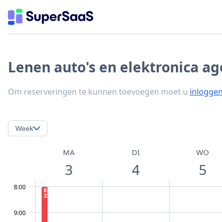
Lenen auto's en elektronica a
Om reserveringen te kunnen toevoegen moet u
inlogge
Week
MA
DI
WO
3
4
5
8:00
8:00 −
23:00
9:00