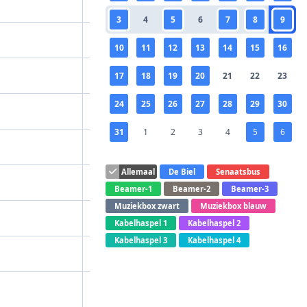
3
4
5
6
7
8
9
10
11
12
13
14
15
16
17
18
19
20
21
22
23
24
25
26
27
28
29
30
31
1
2
3
4
5
6
Allemaal
De Biel
Senaatsbus
Beamer-1
Beamer-2
Beamer-3
Muziekbox zwart
Muziekbox blauw
Kabelhaspel 1
Kabelhaspel 2
Kabelhaspel 3
Kabelhaspel 4