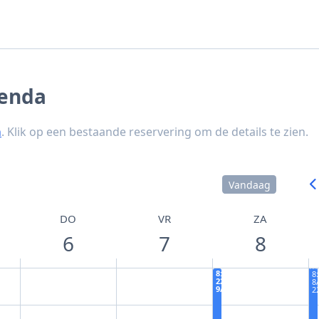
genda
n
. Klik op een bestaande reservering om de details te zien.
Vandaag
DO
VR
ZA
6
7
8
8:00 −
8
22:00
8/
9/8
2