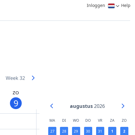
Inloggen
Help
Week 32
ZO
9
augustus
2026
:00
8 −
MA
DI
WO
DO
VR
ZA
ZO
2:00
27
28
29
30
31
1
2