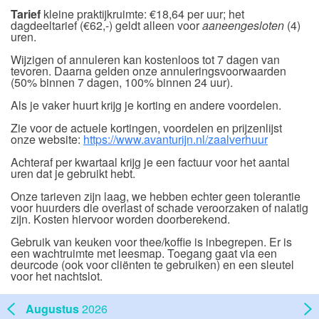
Tarief
kleine praktijkruimte: €18,64 per uur; het
dagdeeltarief (€62,-) geldt alleen voor
aaneengesloten
(4)
uren.
Wijzigen of annuleren kan kostenloos tot 7 dagen van
tevoren. Daarna gelden onze annuleringsvoorwaarden
(50% binnen 7 dagen, 100% binnen 24 uur).
Als je vaker huurt krijg je korting en andere voordelen.
Zie voor de actuele kortingen, voordelen en prijzenlijst
onze website:
https://www.avanturijn.nl/zaalverhuur
Achteraf per kwartaal krijg je een factuur voor het aantal
uren dat je gebruikt hebt.
Onze tarieven zijn laag, we hebben echter geen tolerantie
voor huurders die overlast of schade veroorzaken of nalatig
zijn. Kosten hiervoor worden doorberekend.
Gebruik van keuken voor thee/koffie is inbegrepen. Er is
een wachtruimte met leesmap. Toegang gaat via een
deurcode (ook voor cliënten te gebruiken) en een sleutel
voor het nachtslot.
Augustus
2026