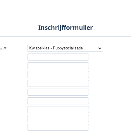
Inschrijfformulier
r:
*