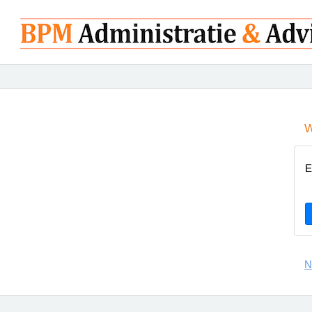
W
E
N