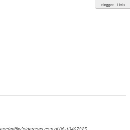
Inloggen
Help
 beheerder@wielderhoes.com of 06-13497325