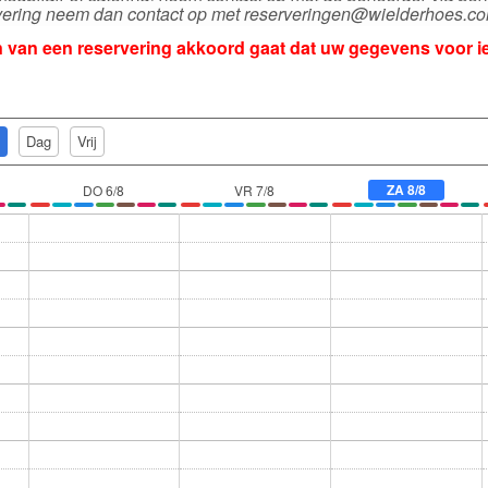
rvering neem dan contact op met reserveringen@wielderhoes.c
 van een reservering akkoord gaat dat uw gegevens voor ied
Dag
Vrij
ZA 8/8
DO 6/8
VR 7/8