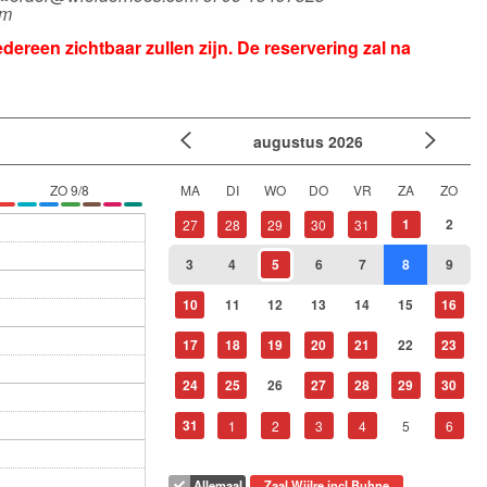
om
ereen zichtbaar zullen zijn.
De reservering zal na
augustus
2026
ZO 9/8
MA
DI
WO
DO
VR
ZA
ZO
1
2
27
28
29
30
31
3
4
5
6
7
8
9
10
11
12
13
14
15
16
17
18
19
20
21
22
23
24
25
26
27
28
29
30
31
1
2
3
4
5
6
Allemaal
Zaal Wijlre incl Buhne