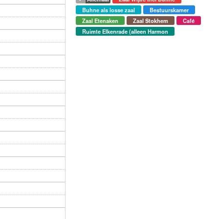
Buhne als losse zaal
Bestuurskamer
Zaal Etenaken
Zaal Stokhem
Café
Ruimte Elkenrade (alleen Harmon