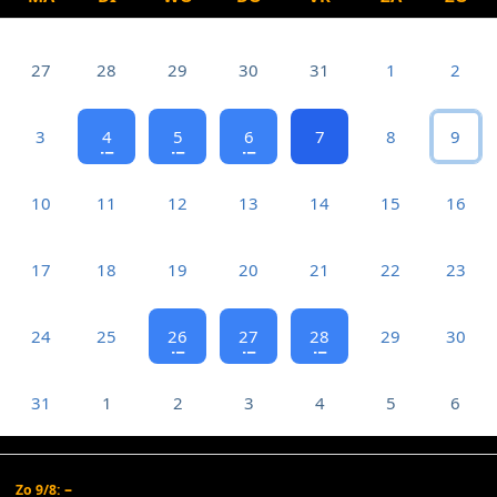
27
28
29
30
31
1
2
3
4
5
6
7
8
9
10
11
12
13
14
15
16
17
18
19
20
21
22
23
24
25
26
27
28
29
30
31
1
2
3
4
5
6
–
Zo 9/8: