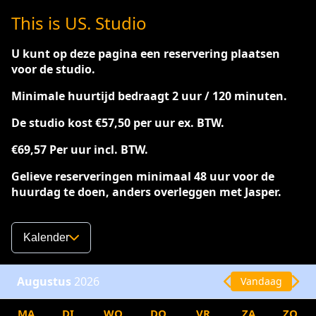
This is US. Studio
U kunt op deze pagina een reservering plaatsen
voor de studio.
Minimale huurtijd bedraagt 2 uur / 120 minuten.
De studio kost €57,50 per uur ex. BTW.
€69,57 Per uur incl. BTW.
Gelieve reserveringen minimaal 48 uur voor de
huurdag te doen, anders overleggen met Jasper.
Kalender
Augustus
2026
Vandaag
MA
DI
WO
DO
VR
ZA
ZO