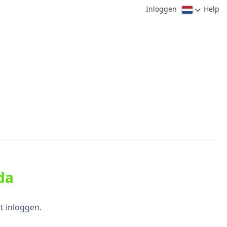
Inloggen
Help
da
t inloggen.