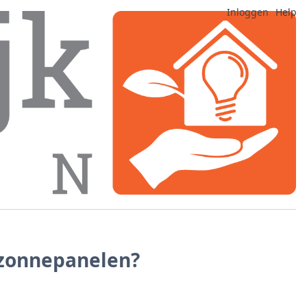
Inloggen
Help
f zonnepanelen?