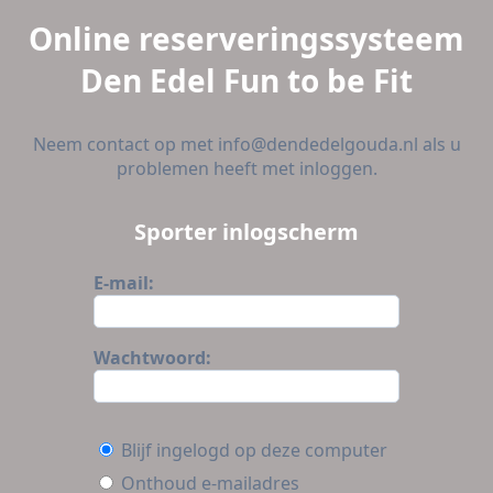
Online reserveringssysteem
Den Edel Fun to be Fit
Neem contact op met info@dendedelgouda.nl als u
problemen heeft met inloggen.
Sporter inlogscherm
E-mail:
Wachtwoord:
Blijf ingelogd op deze computer
Onthoud e-mailadres