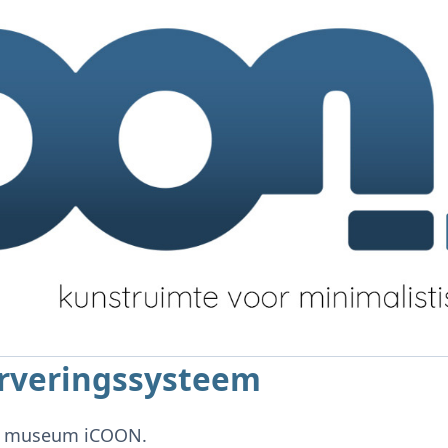
erveringssysteem
or museum iCOON.