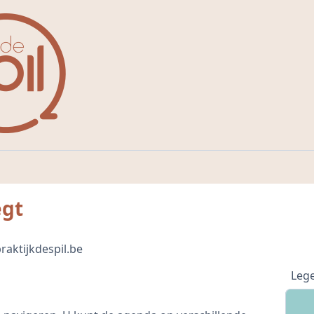
egt
raktijkdespil.be
Leg