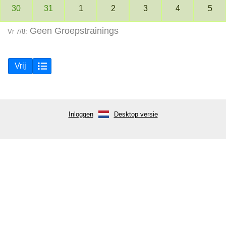
30
31
1
2
3
4
5
Geen Groepstrainings
Vr 7/8:
Vrij
Inloggen
Desktop versie