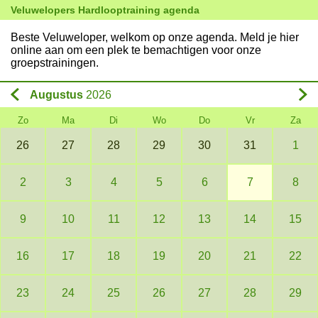
Veluwelopers Hardlooptraining agenda
Beste Veluweloper, welkom op onze agenda. Meld je hier
online aan om een plek te bemachtigen voor onze
groepstrainingen.
Augustus
2026
Zo
Ma
Di
Wo
Do
Vr
Za
26
27
28
29
30
31
1
2
3
4
5
6
7
8
9
10
11
12
13
14
15
16
17
18
19
20
21
22
23
24
25
26
27
28
29