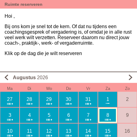
Ruimte reserveren
Hoi ,
Bij ons kom je snel tot de kern. Of dat nu tijdens een
coachingsgesprek of vergadering is, of omdat je in alle rust
veel werk wilt verzetten. Reserveer daarom nu direct jouw
coach-, praktijk-, werk- of vergaderruimte.
Klik op de dag die je wilt reserveren
Augustus
2026
Ma
Di
Wo
Do
Vr
Za
Zo
27
28
29
30
31
1
2
3
4
5
6
7
8
9
10
11
12
13
14
15
16