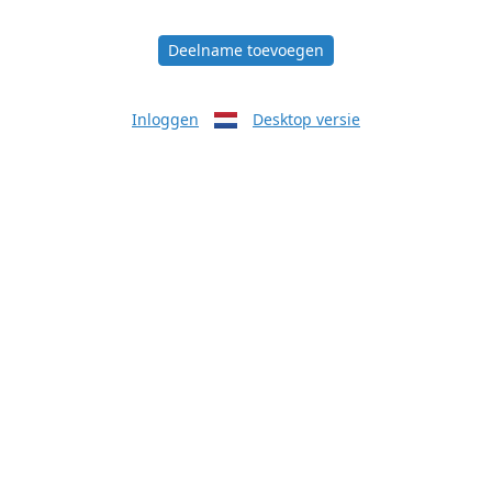
Deelname toevoegen
Inloggen
Desktop versie