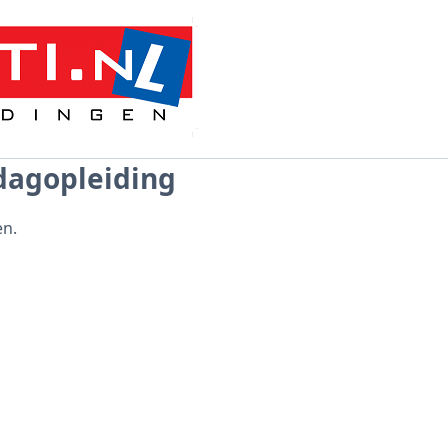
dagopleiding
en.