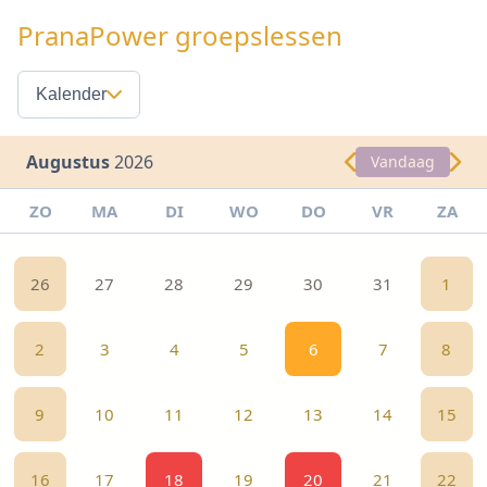
PranaPower groepslessen
Kalender
Augustus
2026
Vandaag
ZO
MA
DI
WO
DO
VR
ZA
26
27
28
29
30
31
1
2
3
4
5
6
7
8
9
10
11
12
13
14
15
16
17
18
19
20
21
22