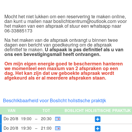
Mocht het niet lukken om een reservering te maken online,
dan kunt u mailen naar boslichtcentrum@outlook.com voor
het maken van een afspraak of stuur een whatsapp naar
06-33885173
Na het maken van de afspraak ontvangt u binnen twee
dagen een bericht van goedkeuring om de afspraak
definitief te maken.
U afspaak is pas definitief als u van
ons een bevestigingsmail heeft ontvangen.
Om mijn eigen energie goed te beschermen hanteren
we momenteel een maxium van 2 afspraken op een
dag. Het kan zijn dat uw geboekte afspraak wordt
afgekeurd als er al meerdere afspraken staan.
Beschikbaarheid voor Boslicht holistische praktijk
VAN
TOT
BOSLICHT HOLISTISCHE PRAKTIJK
Do 20/8
19:00
–
20:30
Do 20/8
19:30
–
21:00