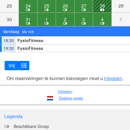
23
24
25
26
27
28
29
30
31
1
2
3
4
5
Vandaag
Ma 10/8
18:30
FysioFitness
19:30
FysioFitness
Vrij
Om reserveringen te kunnen toevoegen moet u
inloggen
.
Inloggen
Desktop versie
Legenda
Beschikbare Groep