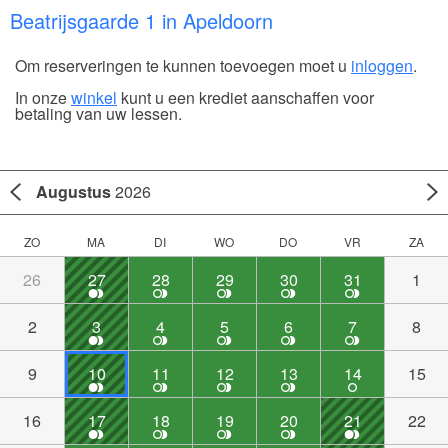
Beatrijsgaarde 1 in Apeldoorn
Om reserveringen te kunnen toevoegen moet u
inloggen
.
In onze
winkel
kunt u een krediet aanschaffen voor
betaling van uw lessen.
Augustus
2026
ZO
MA
DI
WO
DO
VR
ZA
26
27
28
29
30
31
1
2
3
4
5
6
7
8
9
10
11
12
13
14
15
16
17
18
19
20
21
22