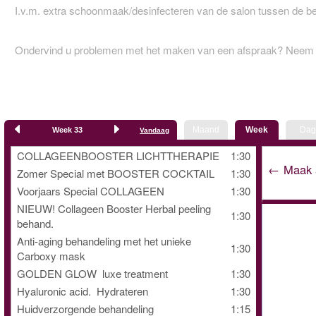
I.v.m. extra schoonmaak/desinfecteren van de salon tussen de b
Ondervind u problemen met het maken van een afspraak? Neem c
Maand
Week
Dag
Week 33
Vandaag
COLLAGEENBOOSTER LICHTTHERAPIE
1:30
← Maak a
Zomer Special met BOOSTER COCKTAIL
1:30
Voorjaars Special COLLAGEEN
1:30
NIEUW! Collageen Booster Herbal peeling
1:30
behand.
Anti‑aging behandeling met het unieke
1:30
Carboxy mask
GOLDEN GLOW luxe treatment
1:30
Hyaluronic acid. Hydrateren
1:30
Huidverzorgende behandeling
1:15