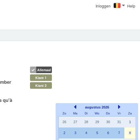
Inloggen
Help
Allemaal
Klant 1
ember
Klant 2
s qu'à
augustus 2026
Zo
Ma
Di
Wo
Do
Vr
Za
26
27
28
29
30
31
1
2
3
4
5
6
7
8