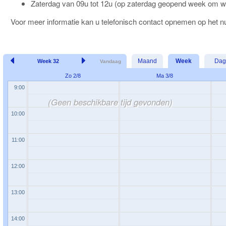
Zaterdag van 09u tot 12u (op zaterdag geopend week om 
Voor meer informatie kan u telefonisch contact opnemen op het
Maand
Week
Dag
Week 32
Vandaag
Zo 2/8
Ma 3/8
9:00
(Geen beschikbare tijd gevonden)
10:00
11:00
12:00
13:00
14:00