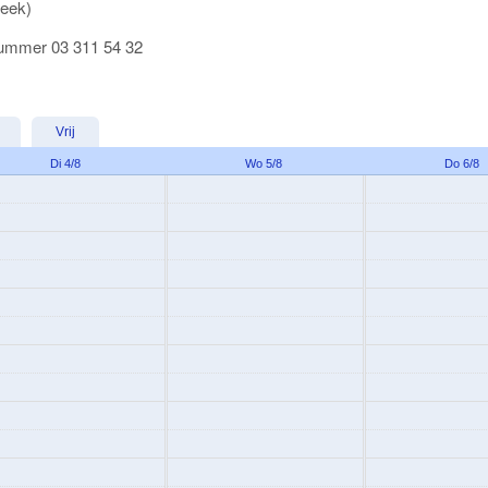
week)
 nummer 03 311 54 32
Vrij
Di 4/8
Wo 5/8
Do 6/8