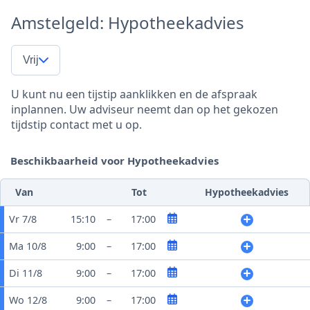
Amstelgeld: Hypotheekadvies
Vrij
U kunt nu een tijstip aanklikken en de afspraak
inplannen. Uw adviseur neemt dan op het gekozen
tijdstip contact met u op.
Beschikbaarheid voor Hypotheekadvies
Van
Tot
Hypotheekadvies
Vr 7/8
15:10
–
17:00
Ma 10/8
9:00
–
17:00
Di 11/8
9:00
–
17:00
Wo 12/8
9:00
–
17:00