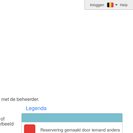
Inloggen
Help
 met de beheerder.
Legenda
 of
orbeeld
Reservering gemaakt door iemand anders