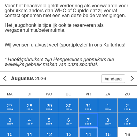
Voor het beachveld geldt verder nog als voorwaarde voor
gebruikers anders dan WHC of Cupido dat zij vooraf
contact opnemen met een van deze beide verenigingen.
Het jeugdhonk is tijdelijk ook te reserveren als
vergaderruimte/oefenruimte.
Wij wensen u alvast veel (sport)plezier in ons Kulturhus!
* Hoofdgebruikers zijn Hengeveldse gebruikers die
wekelijks gebruik maken van onze sporthal.
Augustus
2026
Vandaag
MA
DI
WO
DO
VR
ZA
ZO
27
28
29
30
31
1
2
3
4
5
6
7
8
9
10
11
12
13
14
15
16