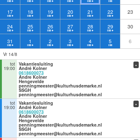
17
18
19
20
21
22
23
24
25
26
27
28
29
30
31
1
2
3
4
5
6
Vr 14/8
tot
Vakantiesluiting
+
19:00
André Kolner
0618600073
Andre Kolner
Hengevelde
penningmeester@kulturhusdemarke.nl
SSGH
penningmeester@kulturhusdemarke.nl
tot
Vakantiesluiting
+
19:00
André Kolner
0618600073
Andre Kolner
Hengevelde
penningmeester@kulturhusdemarke.nl
SSGH
penningmeester@kulturhusdemarke.nl